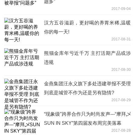
题多”
2017-09-04
汉方五谷滋蔚，更好喝的养胃米稀,温暖
你的每一天!
2017-08-31
熊猫金库年亏近千万 主打活期产品或涉
违规
2017-08-30
金燕集团汪永义旗下多处违建举报不受理
到底是城管不作为还是另有隐情?
2017-08-29
“现象级”跨界合作只为时尚发声---“摩拜乄
SUN IN SKY”第四届发布周完美落幕
2017-08-28