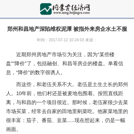
郑州和昌地产深陷维权泥潭 被指外来房企水土不服
时间：2017-07-12 10:24:03 来源：
近期郑州房地产市场引为关注，因为“某些楼
盘”“降价”了，包括融创、和昌等房企的楼盘。单看信
息，“降价”的数字很诱人。
而这些，和老伍关系不大。老伍是土生土长的郑州
人。10年前，他们村还是被麦地包围着。按照直线距
离，与和昌的一个项目很近。那时候，老伍家很少去菜
市场买菜，经常去自家的田地里剜菜吃。他家菜地里的
很丰富：茄子、番茄、韭菜.....现在想起来，仍是一幅
画面。